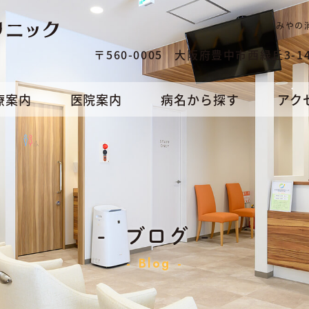
みやの
〒560-0005 大阪府豊中市西緑丘3-14
療案内
医院案内
病名から探す
アク
ブログ
Blog