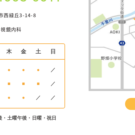
西緑丘3-14-8
内視鏡内科
木
金
土
日
●
●
●
／
■
■
■
／
●
●
／
／
後・土曜午後・日曜・祝日