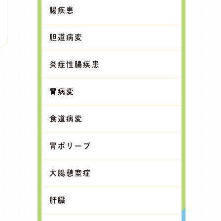
腸疾患
胆道病変
炎症性腸疾患
胃病変
食道病変
胃ポリープ
大腸憩室症
肝臓