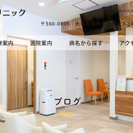
みやの
〒560-0005 大阪府豊中市西緑丘3-14
療案内
医院案内
病名から探す
アク
ブログ
Blog