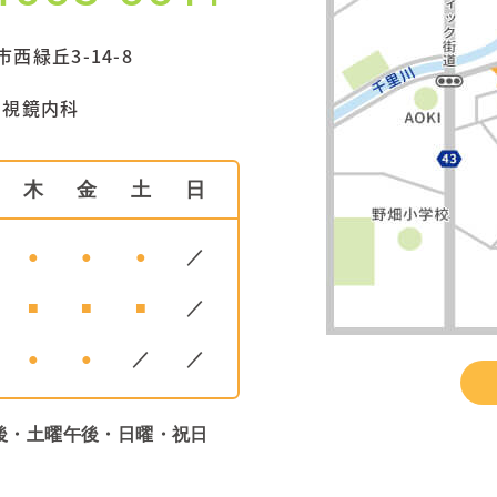
西緑丘3-14-8
内視鏡内科
木
金
土
日
●
●
●
／
■
■
■
／
●
●
／
／
後・土曜午後・日曜・祝日