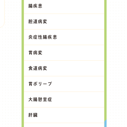
腸疾患
胆道病変
炎症性腸疾患
胃病変
食道病変
胃ポリープ
大腸憩室症
肝臓