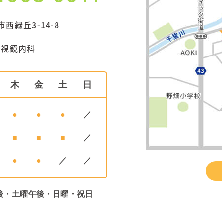
西緑丘3-14-8
内視鏡内科
木
金
土
日
●
●
●
／
■
■
■
／
●
●
／
／
後・土曜午後・日曜・祝日