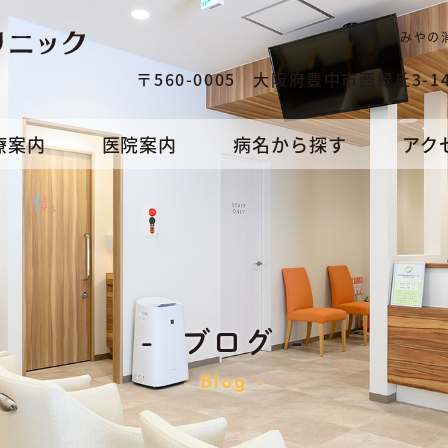
みやの
〒560-0005 大阪府豊中市西緑丘3-14
療案内
医院案内
病名から探す
アク
ブログ
Blog