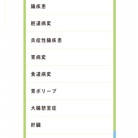
腸疾患
胆道病変
炎症性腸疾患
胃病変
食道病変
胃ポリープ
大腸憩室症
肝臓