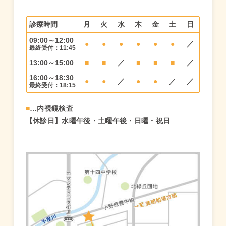
診療時間
月
火
水
木
金
土
日
09:00～12:00
●
●
●
●
●
●
／
最終受付：11:45
13:00～15:00
■
■
／
■
■
■
／
16:00～18:30
●
●
／
●
●
／
／
最終受付：18:15
■
…内視鏡検査
【休診日】水曜午後・土曜午後・日曜・祝日